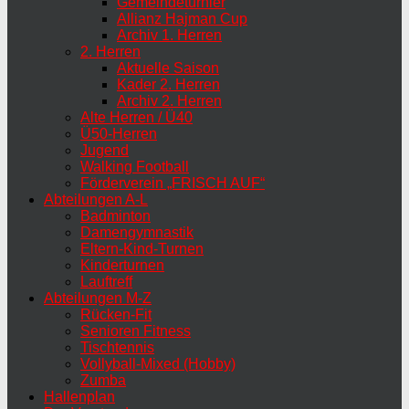
Gemeindeturnier
Allianz Hajman Cup
Archiv 1. Herren
2. Herren
Aktuelle Saison
Kader 2. Herren
Archiv 2. Herren
Alte Herren / Ü40
Ü50-Herren
Jugend
Walking Football
Förderverein „FRISCH AUF“
Abteilungen A-L
Badminton
Damengymnastik
Eltern-Kind-Turnen
Kinderturnen
Lauftreff
Abteilungen M-Z
Rücken-Fit
Senioren Fitness
Tischtennis
Vollyball-Mixed (Hobby)
Zumba
Hallenplan