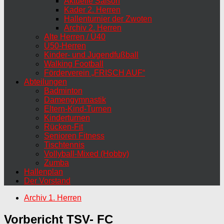
Aktuelle Saison
Kader 2. Herren
Hallenturnier der Zwoten
Archiv 2. Herren
Alte Herren / Ü40
Ü50-Herren
Kinder- und Jugendfußball
Walking Football
Förderverein „FRISCH AUF“
Abteilungen
Badminton
Damengymnastik
Eltern-Kind-Turnen
Kinderturnen
Rücken-Fit
Senioren Fitness
Tischtennis
Vollyball-Mixed (Hobby)
Zumba
Hallenplan
Der Vorstand
Archiv 1. Herren
Vorbericht TSV- FC