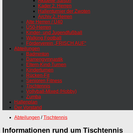
Aktuelle Saison
Kader 2. Herren
Hallenturnier der Zwoten
Archiv 2. Herren
Alte Herren / Ü40
Ü50-Herren
Kinder- und Jugendfußball
Walking Football
Förderverein „FRISCH AUF“
Abteilungen
Badminton
Damengymnastik
Eltern-Kind-Turnen
Kinderturnen
Rücken-Fit
Senioren Fitness
Tischtennis
Vollyball-Mixed (Hobby)
Zumba
Hallenplan
Der Vorstand
Abteilungen
/
Tischtennis
Informationen rund um Tischtennis