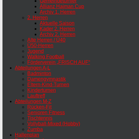
Gemeindeturnier
Allianz Hajman Cup
Archiv 1. Herren
2. Herren
Aktuelle Saison
Kader 2. Herren
Archiv 2. Herren
Alte Herren / Ü40
Ü50-Herren
Jugend
Walking Football
Förderverein „FRISCH AUF“
Abteilungen A-L
Badminton
Damengymnastik
Eltern-Kind-Turnen
Kinderturnen
Lauftreff
Abteilungen M-Z
Rücken-Fit
Senioren Fitness
Tischtennis
Vollyball-Mixed (Hobby)
Zumba
Hallenplan