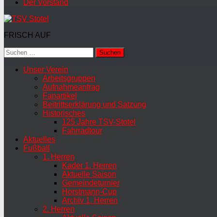
Der Vorstand
FRISCH AUF
Suchen
nach:
Unser Verein
Arbeitsgruppen
Aufnahmeantrag
Fanartikel
Beitrittserklärung und Satzung
Historisches
125 Jahre TSV-Stotel
Fahrradtour
Aktuelles
Fußball
1. Herren
Kader 1. Herren
Aktuelle Saison
Gemeindeturnier
Horstmann-Cup
Archiv 1. Herren
2. Herren