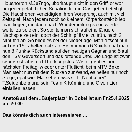
Hausherren M.Ju7nge, überhaupt nicht in den Griff, er war
bei jeder gefährlichen Situation für die Gastgeber beteiligt.
Die Hausherren verteidigten ihren Vorsprung, auch mit viel
Zeitspiel. Nach jedem noch so kleinem Körperkontakt blieb
man liegen, um dann nach Wunderheilung sofort wieder
weiter zu spielen. So stellte man sich auf eine längere
Nachspielzeit ein, doch der Schiri pfiff viel zu früh, nach 2
Minuten ab. So blieb es bei der Niederlage. Man rutscht nun
auf den 15.Tabellenplatz ab. Bei nur noch 6 Spielen hat man
nun 3 Punkte Rückstand auf den heutigen Gegner, und 5 auf
den TSV Geversdorf und das rettende Ufer. Die Lage ist zwar
sehr ernst, aber nicht hoffnungslos. Weiter geht es am
nächsten Freitag, wieder unter Flutlicht, beim MTV Bokel.
Man steht nun mit dem Rücken zur Wand, es helfen nur noch
Siege, egal wie. Mal sehen, was sich „Neutrainer“
T.Seidenberg und sein Team K.Künning und C.von Lien
einfallen lassen.
Anstoß auf dem „Bätjerplatz“ in Bokel ist am Fr.25.4.2025
um 20:00
Das könnte dich auch interessieren …