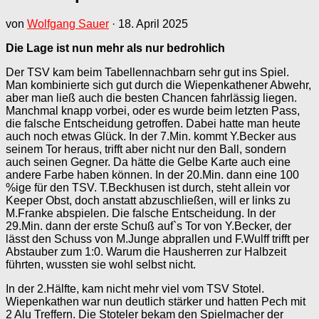
von
Wolfgang Sauer
·
18. April 2025
Die Lage ist nun mehr als nur bedrohlich
Der TSV kam beim Tabellennachbarn sehr gut ins Spiel.
Man kombinierte sich gut durch die Wiepenkathener Abwehr,
aber man ließ auch die besten Chancen fahrlässig liegen.
Manchmal knapp vorbei, oder es wurde beim letzten Pass,
die falsche Entscheidung getroffen. Dabei hatte man heute
auch noch etwas Glück. In der 7.Min. kommt Y.Becker aus
seinem Tor heraus, trifft aber nicht nur den Ball, sondern
auch seinen Gegner. Da hätte die Gelbe Karte auch eine
andere Farbe haben können. In der 20.Min. dann eine 100
%ige für den TSV. T.Beckhusen ist durch, steht allein vor
Keeper Obst, doch anstatt abzuschließen, will er links zu
M.Franke abspielen. Die falsche Entscheidung. In der
29.Min. dann der erste Schuß auf`s Tor von Y.Becker, der
lässt den Schuss von M.Junge abprallen und F.Wulff trifft per
Abstauber zum 1:0. Warum die Hausherren zur Halbzeit
führten, wussten sie wohl selbst nicht.
In der 2.Hälfte, kam nicht mehr viel vom TSV Stotel.
Wiepenkathen war nun deutlich stärker und hatten Pech mit
2 Alu Treffern. Die Stoteler bekam den Spielmacher der