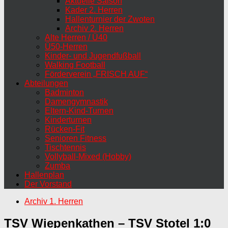
Aktuelle Saison
Kader 2. Herren
Hallenturnier der Zwoten
Archiv 2. Herren
Alte Herren / Ü40
Ü50-Herren
Kinder- und Jugendfußball
Walking Football
Förderverein „FRISCH AUF“
Abteilungen
Badminton
Damengymnastik
Eltern-Kind-Turnen
Kinderturnen
Rücken-Fit
Senioren Fitness
Tischtennis
Vollyball-Mixed (Hobby)
Zumba
Hallenplan
Der Vorstand
Archiv 1. Herren
TSV Wiepenkathen – TSV Stotel 1:0