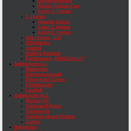
Gemeindeturnier
Allianz Hajman Cup
Archiv 1. Herren
2. Herren
Aktuelle Saison
Kader 2. Herren
Archiv 2. Herren
Alte Herren / Ü40
Ü50-Herren
Jugend
Walking Football
Förderverein „FRISCH AUF“
Abteilungen A-L
Badminton
Damengymnastik
Eltern-Kind-Turnen
Kinderturnen
Lauftreff
Abteilungen M-Z
Rücken-Fit
Senioren Fitness
Tischtennis
Vollyball-Mixed (Hobby)
Zumba
Hallenplan