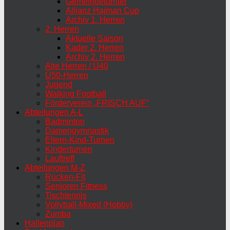
Gemeindeturnier
Allianz Hajman Cup
Archiv 1. Herren
2. Herren
Aktuelle Saison
Kader 2. Herren
Archiv 2. Herren
Alte Herren / Ü40
Ü50-Herren
Jugend
Walking Football
Förderverein „FRISCH AUF“
Abteilungen A-L
Badminton
Damengymnastik
Eltern-Kind-Turnen
Kinderturnen
Lauftreff
Abteilungen M-Z
Rücken-Fit
Senioren Fitness
Tischtennis
Vollyball-Mixed (Hobby)
Zumba
Hallenplan