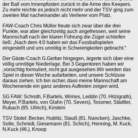
der Ball vom Innenpfosten zurück in die Arme des Keepers.
Zu mehr reichte es jedoch nicht mehr und der TSV ging zum
zweiten Mal nacheinander als Verlierer vom Platz.
FAW-Coach Chris Müller freute sich zwar über die drei
Punkte, war aber gleichzeitig auch angefressen, weil seine
Mannschaft nach der klaren Führung die Zügel schleifen
ließ: „Nach dem 4:0 haben wir das Fussballspielen
eingestellt und uns unnötig in Schwierigkeiten gebracht.“
Der Gäste-Coach G.Gerber hingegen, ärgerte sich über eine
völlig unnötige Niederlage. Bei 3 Gegentoren haben wir
,vorsichtig formuliert, nicht gut ausgesehen.Wir werden das
Spiel in dieser Woche aufarbeiten, und unsere Schlüsse
daraus ziehen. Ich bin sicher, dass meine Mannschaft am
Wochenende ein ganz anderes Auftreten zeigen wird.
SG FAW: Schroth, F.Bartels, Wirries, Leddin (70. Hitzigrath),
Meyer, P.Bartels, von Glahn (70. Severs), Tessmer, Städtler,
Rubach (85. Ullrich), Kirstein
TSV Stotel: Becker, Hublitz, Stauß (81. Nancken), Jaschke,
Solle, Schmidt, Giesemann (81. Schich), Henning, M. Kuck,
N.Kuck (46.), Knoop