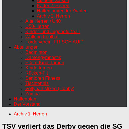
Aktuelle Saison
Kader 2. Herren
Hallenturnier der Zwoten
Archiv 2. Herren
Alte Herren / Ü40
Ü50-Herren
Kinder- und Jugendfußball
Walking Football
Förderverein „FRISCH AUF“
Abteilungen
Badminton
Damengymnastik
Eltern-Kind-Turnen
Kinderturnen
Rücken-Fit
Senioren Fitness
Tischtennis
Vollyball-Mixed (Hobby)
Zumba
Hallenplan
Der Vorstand
Archiv 1. Herren
TSV verliert das Derby gegen die SG