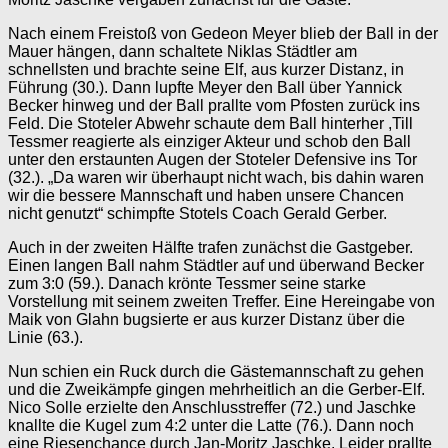
Nach einem Freistoß von Gedeon Meyer blieb der Ball in der
Mauer hängen, dann schaltete Niklas Städtler am
schnellsten und brachte seine Elf, aus kurzer Distanz, in
Führung (30.). Dann lupfte Meyer den Ball über Yannick
Becker hinweg und der Ball prallte vom Pfosten zurück ins
Feld. Die Stoteler Abwehr schaute dem Ball hinterher ,Till
Tessmer reagierte als einziger Akteur und schob den Ball
unter den erstaunten Augen der Stoteler Defensive ins Tor
(32.). „Da waren wir überhaupt nicht wach, bis dahin waren
wir die bessere Mannschaft und haben unsere Chancen
nicht genutzt“ schimpfte Stotels Coach Gerald Gerber.
Auch in der zweiten Hälfte trafen zunächst die Gastgeber.
Einen langen Ball nahm Städtler auf und überwand Becker
zum 3:0 (59.). Danach krönte Tessmer seine starke
Vorstellung mit seinem zweiten Treffer. Eine Hereingabe von
Maik von Glahn bugsierte er aus kurzer Distanz über die
Linie (63.).
Nun schien ein Ruck durch die Gästemannschaft zu gehen
und die Zweikämpfe gingen mehrheitlich an die Gerber-Elf.
Nico Solle erzielte den Anschlusstreffer (72.) und Jaschke
knallte die Kugel zum 4:2 unter die Latte (76.). Dann noch
eine Riesenchance durch Jan-Moritz Jaschke. Leider prallte