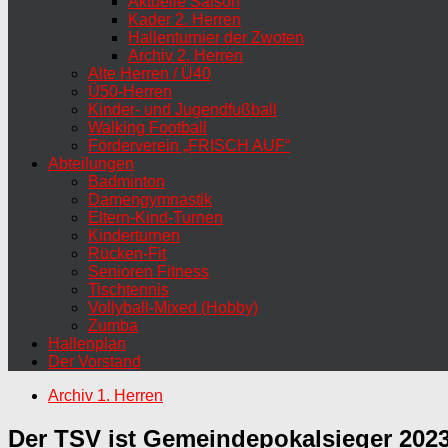
Aktuelle Saison
Kader 2. Herren
Hallenturnier der Zwoten
Archiv 2. Herren
Alte Herren / Ü40
Ü50-Herren
Kinder- und Jugendfußball
Walking Football
Förderverein „FRISCH AUF“
Abteilungen
Badminton
Damengymnastik
Eltern-Kind-Turnen
Kinderturnen
Rücken-Fit
Senioren Fitness
Tischtennis
Vollyball-Mixed (Hobby)
Zumba
Hallenplan
Der Vorstand
Archiv 1. Herren
Der TSV ist Gemeindepokalsieger 2023 