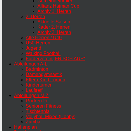
Gemeindeturnier
Allianz Hajman Cup
Archiv 1. Herren
2. Herren
Aktuelle Saison
Kader 2. Herren
Archiv 2. Herren
Alte Herren / Ü40
Ü50-Herren
Jugend
Walking Football
Förderverein „FRISCH AUF“
Abteilungen A-L
Badminton
Damengymnastik
Eltern-Kind-Turnen
Kinderturnen
Lauftreff
Abteilungen M-Z
Rücken-Fit
Senioren Fitness
Tischtennis
Vollyball-Mixed (Hobby)
Zumba
Hallenplan