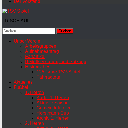
Der Vorstand
FRISCH AUF
Suchen
nach:
Unser Verein
Arbeitsgruppen
Aufnahmeantrag
Fanartikel
Beitrittserklärung und Satzung
Historisches
125 Jahre TSV-Stotel
Fahrradtour
Aktuelles
Fußball
1. Herren
Kader 1. Herren
Aktuelle Saison
Gemeindeturnier
Horstmann-Cup
Archiv 1. Herren
2. Herren