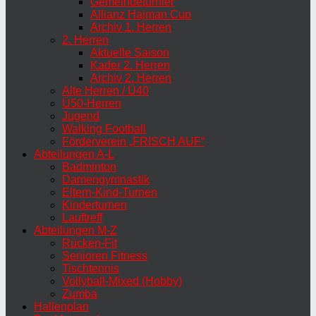
Gemeindeturnier
Allianz Hajman Cup
Archiv 1. Herren
2. Herren
Aktuelle Saison
Kader 2. Herren
Archiv 2. Herren
Alte Herren / Ü40
Ü50-Herren
Jugend
Walking Football
Förderverein „FRISCH AUF“
Abteilungen A-L
Badminton
Damengymnastik
Eltern-Kind-Turnen
Kinderturnen
Lauftreff
Abteilungen M-Z
Rücken-Fit
Senioren Fitness
Tischtennis
Vollyball-Mixed (Hobby)
Zumba
Hallenplan