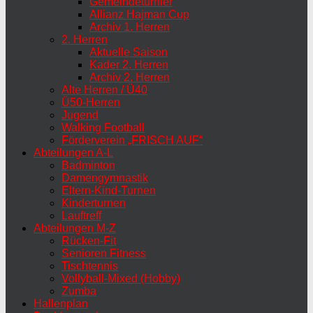
Gemeindeturnier
Allianz Hajman Cup
Archiv 1. Herren
2. Herren
Aktuelle Saison
Kader 2. Herren
Archiv 2. Herren
Alte Herren / Ü40
Ü50-Herren
Jugend
Walking Football
Förderverein „FRISCH AUF“
Abteilungen A-L
Badminton
Damengymnastik
Eltern-Kind-Turnen
Kinderturnen
Lauftreff
Abteilungen M-Z
Rücken-Fit
Senioren Fitness
Tischtennis
Vollyball-Mixed (Hobby)
Zumba
Hallenplan