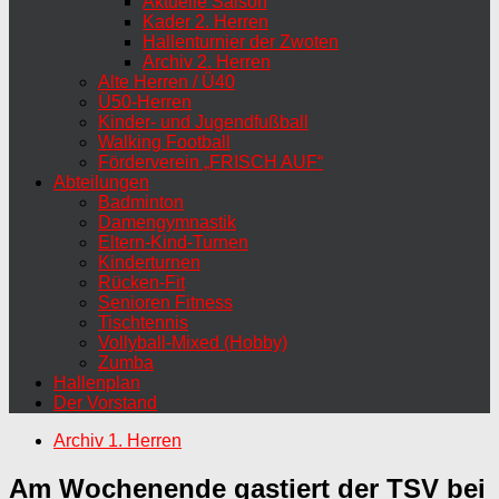
Aktuelle Saison
Kader 2. Herren
Hallenturnier der Zwoten
Archiv 2. Herren
Alte Herren / Ü40
Ü50-Herren
Kinder- und Jugendfußball
Walking Football
Förderverein „FRISCH AUF“
Abteilungen
Badminton
Damengymnastik
Eltern-Kind-Turnen
Kinderturnen
Rücken-Fit
Senioren Fitness
Tischtennis
Vollyball-Mixed (Hobby)
Zumba
Hallenplan
Der Vorstand
Archiv 1. Herren
Am Wochenende gastiert der TSV bei