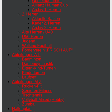
Gemeindeturnier
Allianz Hajman Cup
Archiv 1. Herren
2. Herren
Aktuelle Saison
Kader 2. Herren
Archiv 2. Herren
Alte Herren / Ü40
Ü50-Herren
Jugend
Walking Football
Förderverein „FRISCH AUF“
Abteilungen A-L
Badminton
Damengymnastik
Eltern-Kind-Turnen
Kinderturnen
Lauftreff
Abteilungen M-Z
Rücken-Fit
Senioren Fitness
Tischtennis
Vollyball-Mixed (Hobby)
Zumba
Hallenplan