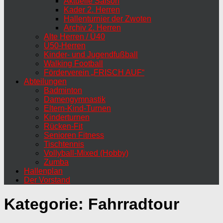
Aktuelle Saison
Kader 2. Herren
Hallenturnier der Zwoten
Archiv 2. Herren
Alte Herren / Ü40
Ü50-Herren
Kinder- und Jugendfußball
Walking Football
Förderverein „FRISCH AUF“
Abteilungen
Badminton
Damengymnastik
Eltern-Kind-Turnen
Kinderturnen
Rücken-Fit
Senioren Fitness
Tischtennis
Vollyball-Mixed (Hobby)
Zumba
Hallenplan
Der Vorstand
Kategorie:
Fahrradtour