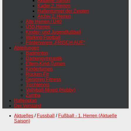
Aktuelle Saison
Kader 2. Herren
Hallenturnier der Zwoten
Archiv 2. Herren
Alte Herren / Ü40
Ü50-Herren
Kinder- und Jugendfußball
Walking Football
Förderverein „FRISCH AUF“
Abteilungen
Badminton
Damengymnastik
Eltern-Kind-Turnen
Kinderturnen
Rücken-Fit
Senioren Fitness
Tischtennis
Vollyball-Mixed (Hobby)
Zumba
Hallenplan
Der Vorstand
Aktuelles
/
Fussball
/
Fußball - 1. Herren (Aktuelle
Saison)