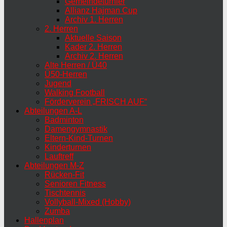
Gemeindeturnier
Allianz Hajman Cup
Archiv 1. Herren
2. Herren
Aktuelle Saison
Kader 2. Herren
Archiv 2. Herren
Alte Herren / Ü40
Ü50-Herren
Jugend
Walking Football
Förderverein „FRISCH AUF“
Abteilungen A-L
Badminton
Damengymnastik
Eltern-Kind-Turnen
Kinderturnen
Lauftreff
Abteilungen M-Z
Rücken-Fit
Senioren Fitness
Tischtennis
Vollyball-Mixed (Hobby)
Zumba
Hallenplan