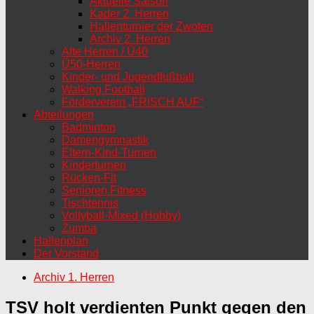
Aktuelle Saison
Kader 2. Herren
Hallenturnier der Zwoten
Archiv 2. Herren
Alte Herren / Ü40
Ü50-Herren
Kinder- und Jugendfußball
Walking Football
Förderverein „FRISCH AUF“
Abteilungen
Badminton
Damengymnastik
Eltern-Kind-Turnen
Kinderturnen
Rücken-Fit
Senioren Fitness
Tischtennis
Vollyball-Mixed (Hobby)
Zumba
Hallenplan
Der Vorstand
Archiv 1. Herren
TSV holt verdienten Punkt gegen den