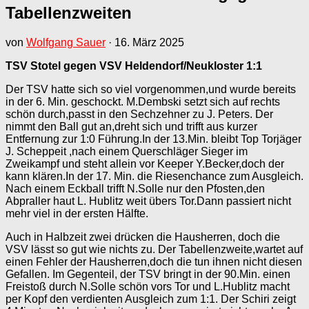
Tabellenzweiten
von
Wolfgang Sauer
·
16. März 2025
TSV Stotel gegen VSV Heldendorf/Neukloster 1:1
Der TSV hatte sich so viel vorgenommen,und wurde bereits
in der 6. Min. geschockt. M.Dembski setzt sich auf rechts
schön durch,passt in den Sechzehner zu J. Peters. Der
nimmt den Ball gut an,dreht sich und trifft aus kurzer
Entfernung zur 1:0 Führung.In der 13.Min. bleibt Top Torjäger
J. Scheppeit ,nach einem Querschläger Sieger im
Zweikampf und steht allein vor Keeper Y.Becker,doch der
kann klären.In der 17. Min. die Riesenchance zum Ausgleich.
Nach einem Eckball trifft N.Solle nur den Pfosten,den
Abpraller haut L. Hublitz weit übers Tor.Dann passiert nicht
mehr viel in der ersten Hälfte.
Auch in Halbzeit zwei drücken die Hausherren, doch die
VSV lässt so gut wie nichts zu. Der Tabellenzweite,wartet auf
einen Fehler der Hausherren,doch die tun ihnen nicht diesen
Gefallen. Im Gegenteil, der TSV bringt in der 90.Min. einen
Freistoß durch N.Solle schön vors Tor und L.Hublitz macht
per Kopf den verdienten Ausgleich zum 1:1. Der Schiri zeigt