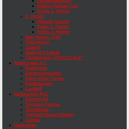
Gemeindeturnier
Allianz Hajman Cup
Archiv 1. Herren
2. Herren
Aktuelle Saison
Kader 2. Herren
Archiv 2. Herren
Alte Herren / Ü40
Ü50-Herren
Jugend
Walking Football
Förderverein „FRISCH AUF“
Abteilungen A-L
Badminton
Damengymnastik
Eltern-Kind-Turnen
Kinderturnen
Lauftreff
Abteilungen M-Z
Rücken-Fit
Senioren Fitness
Tischtennis
Vollyball-Mixed (Hobby)
Zumba
Hallenplan