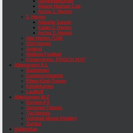
Gemeindeturnier
Allianz Hajman Cup
Archiv 1. Herren
2. Herren
Aktuelle Saison
Kader 2. Herren
Archiv 2. Herren
Alte Herren / Ü40
Ü50-Herren
Jugend
Walking Football
Förderverein „FRISCH AUF“
Abteilungen A-L
Badminton
Damengymnastik
Eltern-Kind-Turnen
Kinderturnen
Lauftreff
Abteilungen M-Z
Rücken-Fit
Senioren Fitness
Tischtennis
Vollyball-Mixed (Hobby)
Zumba
Hallenplan