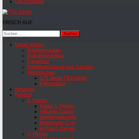
Der Vorstand
FRISCH AUF
Suchen
nach:
Unser Verein
Arbeitsgruppen
Aufnahmeantrag
Fanartikel
Beitrittserklärung und Satzung
Historisches
125 Jahre TSV-Stotel
Fahrradtour
Aktuelles
Fußball
1. Herren
Kader 1. Herren
Aktuelle Saison
Gemeindeturnier
Horstmann-Cup
Archiv 1. Herren
2. Herren