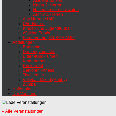
Aktuelle Saison
Kader 2. Herren
Hallenturnier der Zwoten
Archiv 2. Herren
Alte Herren / Ü40
Ü50-Herren
Kinder- und Jugendfußball
Walking Football
Förderverein „FRISCH AUF“
Abteilungen
Badminton
Damengymnastik
Eltern-Kind-Turnen
Kinderturnen
Rücken-Fit
Senioren Fitness
Tischtennis
Vollyball-Mixed (Hobby)
Zumba
Hallenplan
Der Vorstand
« Alle Veranstaltungen