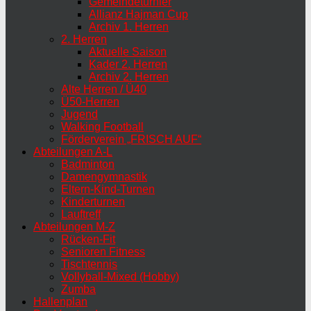
Gemeindeturnier
Allianz Hajman Cup
Archiv 1. Herren
2. Herren
Aktuelle Saison
Kader 2. Herren
Archiv 2. Herren
Alte Herren / Ü40
Ü50-Herren
Jugend
Walking Football
Förderverein „FRISCH AUF“
Abteilungen A-L
Badminton
Damengymnastik
Eltern-Kind-Turnen
Kinderturnen
Lauftreff
Abteilungen M-Z
Rücken-Fit
Senioren Fitness
Tischtennis
Vollyball-Mixed (Hobby)
Zumba
Hallenplan