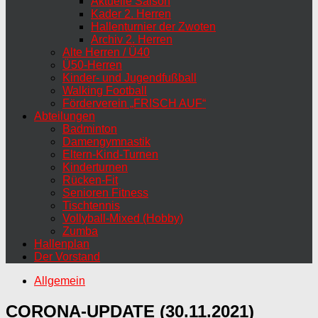
Aktuelle Saison
Kader 2. Herren
Hallenturnier der Zwoten
Archiv 2. Herren
Alte Herren / Ü40
Ü50-Herren
Kinder- und Jugendfußball
Walking Football
Förderverein „FRISCH AUF“
Abteilungen
Badminton
Damengymnastik
Eltern-Kind-Turnen
Kinderturnen
Rücken-Fit
Senioren Fitness
Tischtennis
Vollyball-Mixed (Hobby)
Zumba
Hallenplan
Der Vorstand
Allgemein
CORONA-UPDATE (30.11.2021)