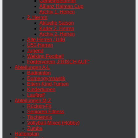
Gemeindeturnier
Allianz Hajman Cup
Archiv 1. Herren
2. Herren
Aktuelle Saison
Kader 2. Herren
Archiv 2. Herren
Alte Herren / Ü40
Ü50-Herren
Jugend
Walking Football
Förderverein „FRISCH AUF“
Abteilungen A-L
Badminton
Damengymnastik
Eltern-Kind-Turnen
Kinderturnen
Lauftreff
Abteilungen M-Z
Rücken-Fit
Senioren Fitness
Tischtennis
Vollyball-Mixed (Hobby)
Zumba
Hallenplan