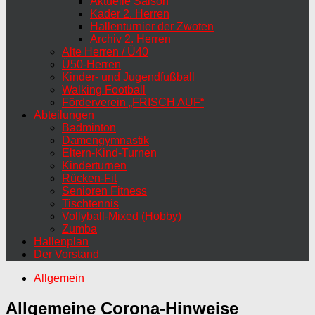
Aktuelle Saison
Kader 2. Herren
Hallenturnier der Zwoten
Archiv 2. Herren
Alte Herren / Ü40
Ü50-Herren
Kinder- und Jugendfußball
Walking Football
Förderverein „FRISCH AUF“
Abteilungen
Badminton
Damengymnastik
Eltern-Kind-Turnen
Kinderturnen
Rücken-Fit
Senioren Fitness
Tischtennis
Vollyball-Mixed (Hobby)
Zumba
Hallenplan
Der Vorstand
Allgemein
Allgemeine Corona-Hinweise